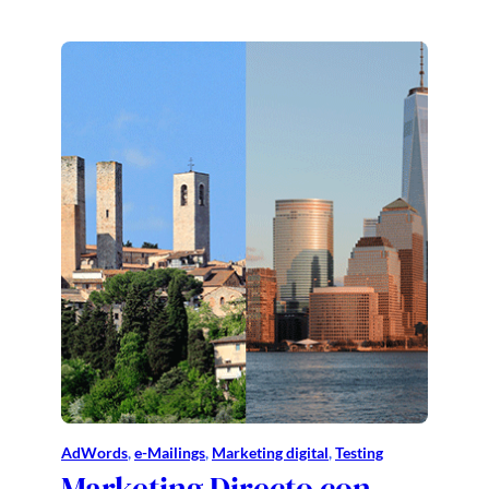
AdWords
, 
e-Mailings
, 
Marketing digital
, 
Testing