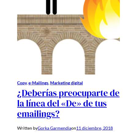
Copy
, 
e-Mailings
, 
Marketing digital
¿Deberías preocuparte de
la línea del «De» de tus
emailings?
Written by
Gorka Garmendia
on
11 diciembre, 2018