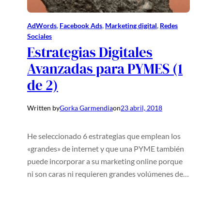
AdWords
, 
Facebook Ads
, 
Marketing digital
, 
Redes
Sociales
Estrategias Digitales
Avanzadas para PYMES (1
de 2)
Written by
Gorka Garmendia
on
23 abril, 2018
He seleccionado 6 estrategias que emplean los
«grandes» de internet y que una PYME también
puede incorporar a su marketing online porque
ni son caras ni requieren grandes volúmenes de…