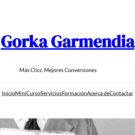
Gorka Garmendia
Más Clics. Mejores Conversiones
Inicio
MiniCurso
Servicios
Formación
Acerca de
Contactar