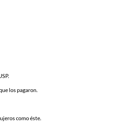
USP.
 que los pagaron.
gujeros como éste.