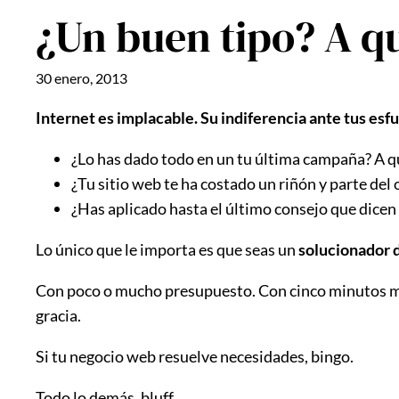
¿Un buen tipo? A q
30 enero, 2013
Internet es implacable. Su indiferencia ante tus esf
¿Lo has dado todo en un tu última campaña? A q
¿Tu sitio web te ha costado un riñón y parte del 
¿Has aplicado hasta el último consejo que dicen
Lo único que le importa es que seas un
solucionador 
Con poco o mucho presupuesto. Con cinco minutos mág
gracia.
Si tu negocio web resuelve necesidades, bingo.
Todo lo demás, bluff.