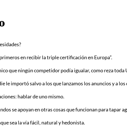
o
cesidades?
rimeros en recibir la triple certificación en Europa”.
nico que ningún competidor podía igualar, como reza toda 
die le importó salvo a los que lanzamos los anuncios y a los
aciones: hablar de uno mismo.
undos se apoyan en otras cosas que funcionan para tapar a
ue sea la vía fácil, natural y hedonista.