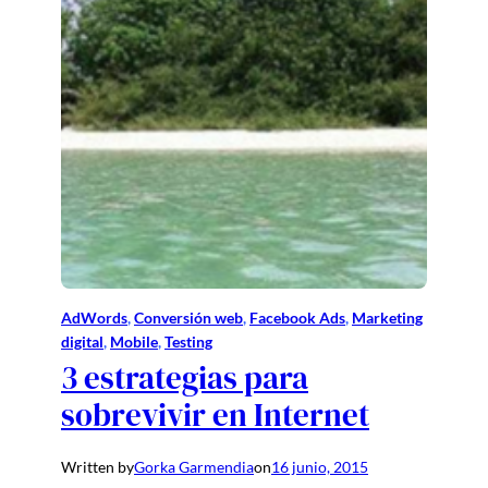
AdWords
, 
Conversión web
, 
Facebook Ads
, 
Marketing
digital
, 
Mobile
, 
Testing
3 estrategias para
sobrevivir en Internet
Written by
Gorka Garmendia
on
16 junio, 2015