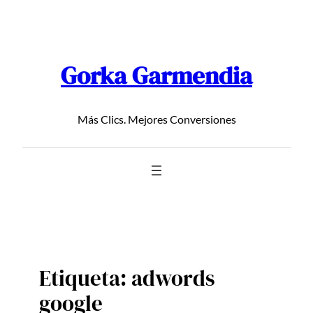
Saltar
al
contenido
Gorka Garmendia
Más Clics. Mejores Conversiones
Etiqueta:
adwords
google