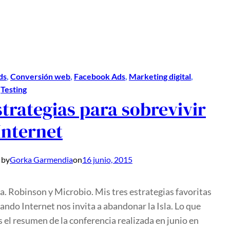
ds
, 
Conversión web
, 
Facebook Ads
, 
Marketing digital
, 
 
Testing
strategias para sobrevivir
Internet
 by
Gorka Garmendia
on
16 junio, 2015
a. Robinson y Microbio. Mis tres estrategias favoritas
ando Internet nos invita a abandonar la Isla. Lo que
s el resumen de la conferencia realizada en junio en