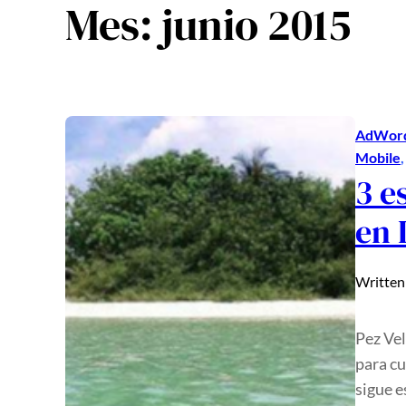
Mes:
junio 2015
AdWor
Mobile
,
3 e
en 
Written
Pez Vel
para cu
sigue e