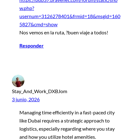
w.php?
usernum=3126278401&frmid=18&msgid=160
5827&cmd=show
Nos vemos en la ruta, ?buen viaje a todos!
Responder
Stay_And_Work_DXBJom
3 junio, 2026
Managing time efficiently in a fast-paced city
like Dubai requires a strategic approach to
logistics, especially regarding where you stay
and how you utilize hotel amenities.