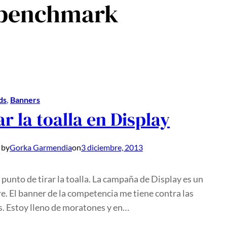
 benchmark
ds
, 
Banners
ar la toalla en Display
 by
Gorka Garmendia
on
3 diciembre, 2013
 punto de tirar la toalla. La campaña de Display es un
e. El banner de la competencia me tiene contra las
. Estoy lleno de moratones y en…