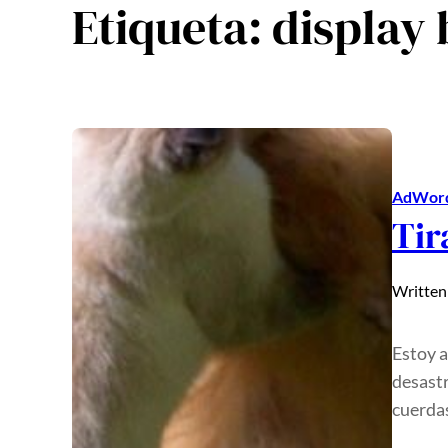
Etiqueta:
display
AdWor
Tir
Written
Estoy a
desastr
cuerdas